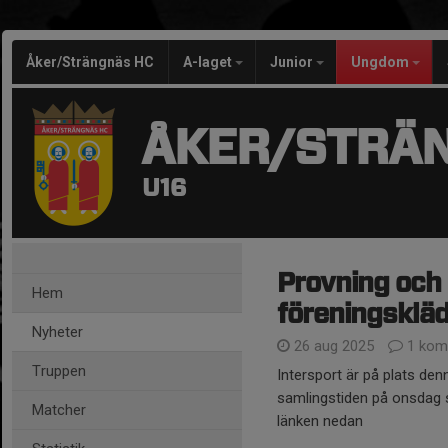
Åker/Strängnäs HC
A-laget
Junior
Ungdom
ÅKER/STRÄ
U16
Provning och 
Hem
föreningskläd
Nyheter
26 aug 2025
1 kom
Truppen
Intersport är på plats den
samlingstiden på onsdag så
Matcher
länken nedan