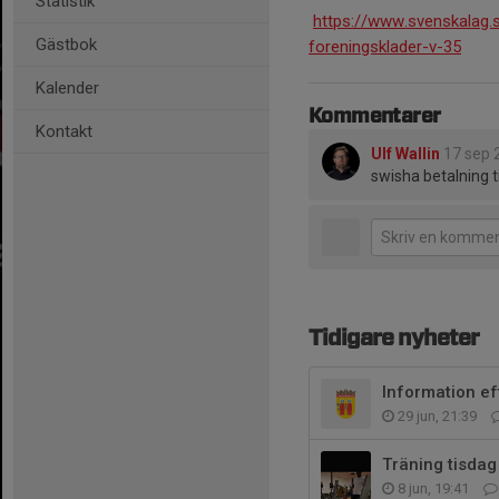
Statistik
https://www.svenskalag.
Gästbok
foreningsklader-v-35
Kalender
Kommentarer
Kontakt
Ulf Wallin
17 sep 
swisha betalning 
Tidigare nyheter
Information e
29 jun, 21:39
Träning tisda
8 jun, 19:41