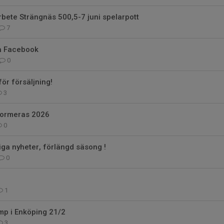
bete Strängnäs 500,5-7 juni spelarpott
7
på Facebook
0
ör försäljning!
3
formeras 2026
0
liga nyheter, förlängd säsong !
0
1
mp i Enköping 21/2
3