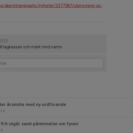
se/akerstrangnashc/nyheter/2377387/utprovning-av-
2025
till lagkassan och märk med namn
fter årsmöte med ny ordförande
0
g 9/6 utgår samt påminnelse om fysen
0