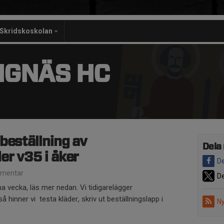
Skridskoskolan
NGNÄS HC
beställning av
Dela
er v35 i åker
De
mentar
De
na vecka, läs mer nedan. Vi tidigarelägger
 hinner vi testa kläder, skriv ut beställningslapp i
Ny