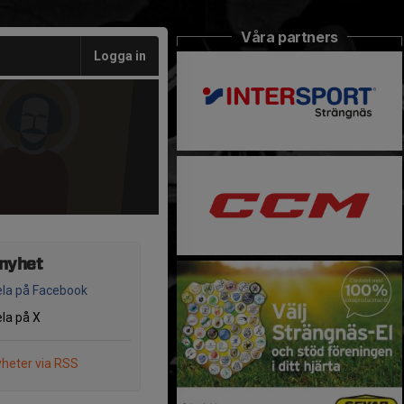
Våra partners
Logga in
 nyhet
la på Facebook
la på X
heter via RSS