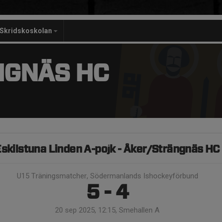
Skridskoskolan
NGNÄS HC
skilstuna Linden A-pojk - Åker/Strängnäs HC
U15 Träningsmatcher, Södermanlands Ishockeyförbund
5 - 4
20 sep 2025, 12:15, Smehallen A