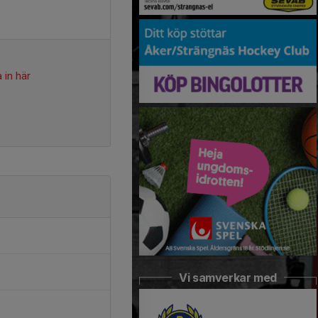
 in här
Vi samverkar med