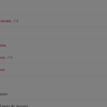
rskrubb
, J18
isha
gren
, J18
son
esson
Fawaz AI Jassem