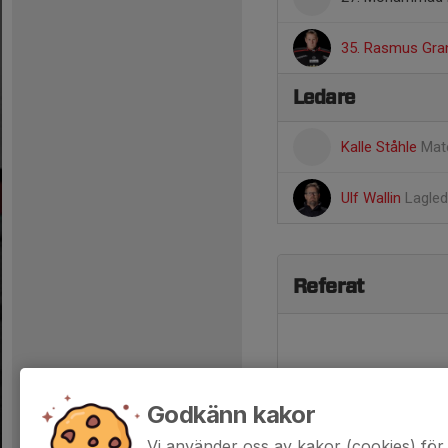
35. Rasmus Gra
Ledare
Kalle Ståhle
Mate
Ulf Wallin
Lagled
Referat
Godkänn kakor
Vi använder oss av kakor (cookies) för 