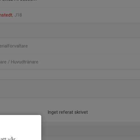
nstedt
, J18
rialförvaltare
are / Huvudtränare
Inget referat skrivet
att vår