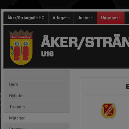
Åker/Strängnäs HC
A-laget
Junior
Ungdom
ÅKER/STRÄ
U16
Hem
E
Nyheter
Truppen
Matcher