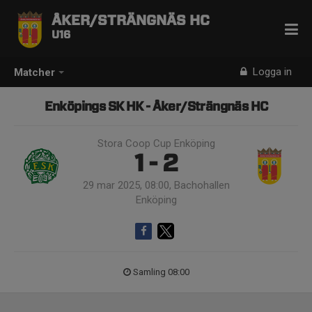
ÅKER/STRÄNGNÄS HC
U16
Logga in
Matcher
Enköpings SK HK - Åker/Strängnäs HC
Stora Coop Cup Enköping
1 - 2
29 mar 2025, 08:00, Bachohallen
Enköping
Samling 08:00