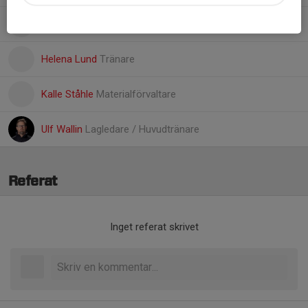
Erik Björkenvik
Tränare
Helena Lund
Tränare
Kalle Ståhle
Materialförvaltare
Ulf Wallin
Lagledare / Huvudtränare
Referat
Inget referat skrivet