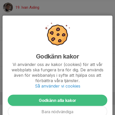
19. Ivan Axling
21. Emil Pettersson
22. Axel Levicki
23. Edvin Sjunnesson
Godkänn kakor
24. Emil Lund
Vi använder oss av kakor (cookies) för att vår
webbplats ska fungera bra för dig. De används
28. Monchai Öberg
även för webbanalys i syfte att hjälpa oss att
förbättra våra tjänster.
Så använder vi cookies
29. Georg Jonker
Ledare
Godkänn alla kakor
Ludvig Axling
Tränare
Bara nödvändiga