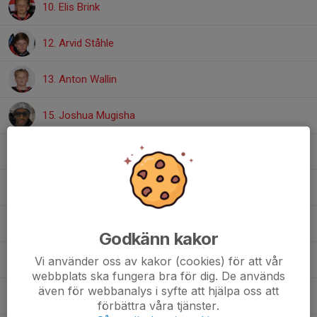
10. Elis Brink
12. Arvid Ståhle
13. Anton Wallin
15. Joshua Mugisha
17. Bianca Björling
19. Ivan Axling
22. Axel Levicki
Godkänn kakor
23. Edvin Sjunnesson
Vi använder oss av kakor (cookies) för att vår
webbplats ska fungera bra för dig. De används
även för webbanalys i syfte att hjälpa oss att
24. Emil Lund
förbättra våra tjänster.