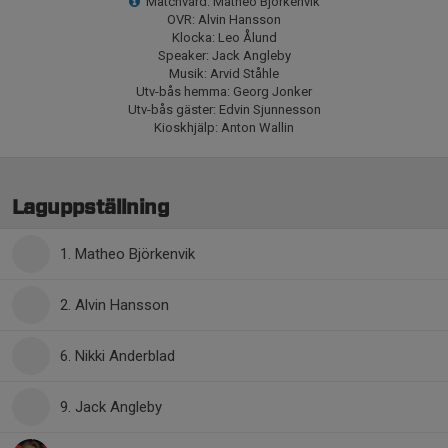
Matchvärd: Matheo Björkenvik
OVR: Alvin Hansson
Klocka: Leo Ålund
Speaker: Jack Angleby
Musik: Arvid Ståhle
Utv-bås hemma: Georg Jonker
Utv-bås gäster: Edvin Sjunnesson
Kioskhjälp: Anton Wallin
Laguppställning
1. Matheo Björkenvik
2. Alvin Hansson
6. Nikki Anderblad
9. Jack Angleby