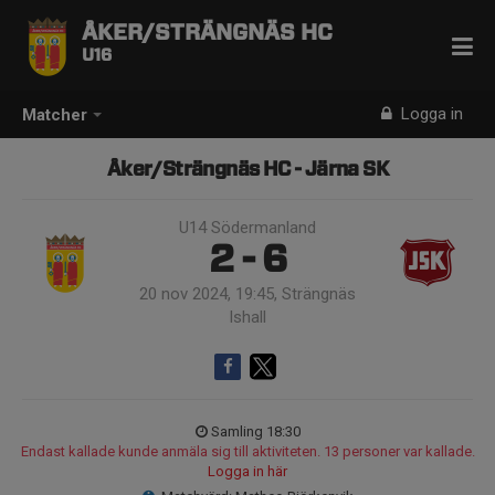
ÅKER/STRÄNGNÄS HC
U16
Logga in
Matcher
Åker/Strängnäs HC - Järna SK
U14 Södermanland
2 - 6
20 nov 2024, 19:45, Strängnäs
Ishall
Samling 18:30
Endast kallade kunde anmäla sig till aktiviteten. 13 personer var kallade.
Logga in här