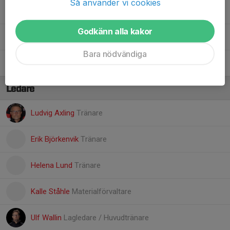
Så använder vi cookies
27. Mohammad Fawaz AI Jassem
Godkänn alla kakor
29. Georg Jonker
Bara nödvändiga
34. Leo Ålund
Ledare
Ludvig Axling
Tränare
Erik Björkenvik
Tränare
Helena Lund
Tränare
Kalle Ståhle
Materialförvaltare
Ulf Wallin
Lagledare / Huvudtränare