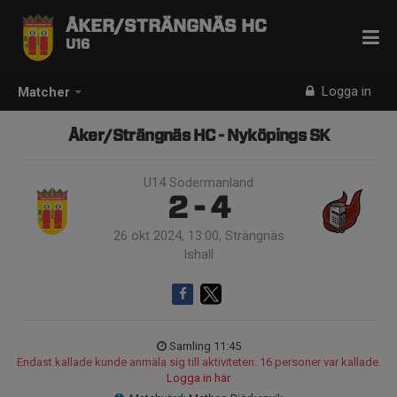
ÅKER/STRÄNGNÄS HC
U16
Logga in
Matcher
Åker/Strängnäs HC - Nyköpings SK
U14 Södermanland
2 - 4
26 okt 2024, 13:00, Strängnäs
Ishall
Samling 11:45
Endast kallade kunde anmäla sig till aktiviteten. 16 personer var kallade.
Logga in här