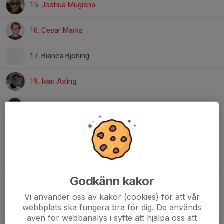
15. Joshua Mugisha
16. Cesar Marks
17. Bianca Björling
19. Ivan Axling
21. Emil Pettersson
22. Axel Levicki
23. Edvin Sjunnesson
Godkänn kakor
24. Emil Lund
Vi använder oss av kakor (cookies) för att vår
webbplats ska fungera bra för dig. De används
27. Mohammad Fawaz AI Jassem
även för webbanalys i syfte att hjälpa oss att