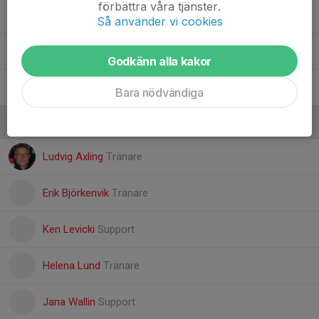
förbättra våra tjänster.
28. Monchai Öberg
Så använder vi cookies
29. Georg Jonker
Godkänn alla kakor
34. Leo Ålund
Bara nödvändiga
Ledare
Ludvig Axling
Tränare
Erik Björkenvik
Tränare
Ken Levicki
Support
Helena Lund
Tränare
Jana Wallin
Support