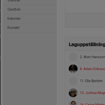
Statistik
Gästbok
Kalender
Kontakt
Laguppställnin
2. Alvin Hansso
8. Adam Erikss
11. Ella Bjerkén
15. Joshua Mug
16. Cesar Marks