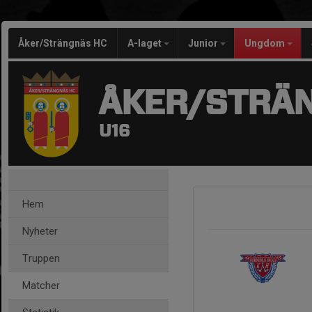
Åker/Strängnäs HC
A-laget
Junior
Ungdom
ÅKER/STRÄ
U16
Hem
Nyheter
Truppen
Matcher