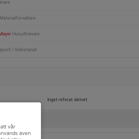
änare
Materialförvaltare
 Mayer
Huvudtränare
pport / Sekretariat
Inget referat skrivet
att vår
 används även