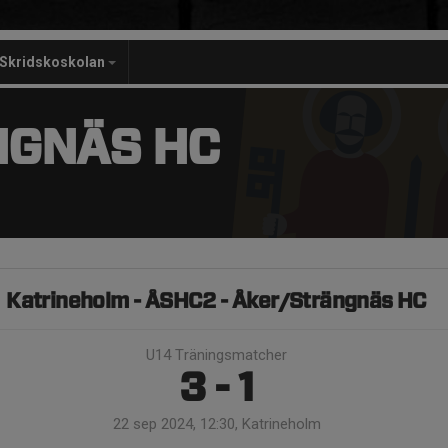
Skridskoskolan
NGNÄS HC
Katrineholm - ÅSHC2 - Åker/Strängnäs HC
U14 Träningsmatcher
3 - 1
22 sep 2024, 12:30, Katrineholm