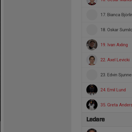
17. Bianca Björli
18. Oskar Sumil
19. Ivan Axling
22. Axel Levicki
23. Edvin Sjunn
24. Emil Lund
35. Greta Ander
Ledare