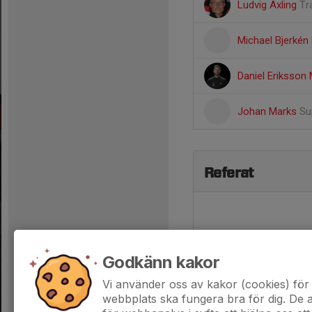
Ludvig Axling
Tr
Michael Bjerkén
Daniel Eriksson
Johan Marks
Su
Referat
Godkänn kakor
Vi använder oss av kakor (cookies) för 
webbplats ska fungera bra för dig. De