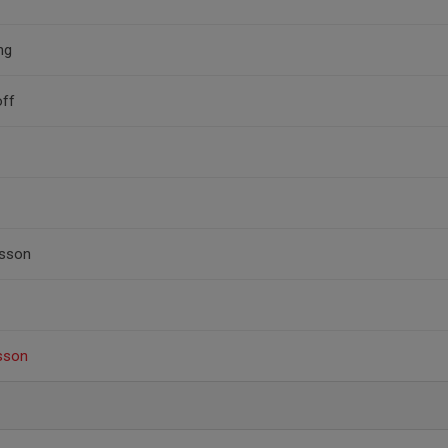
ng
off
esson
sson