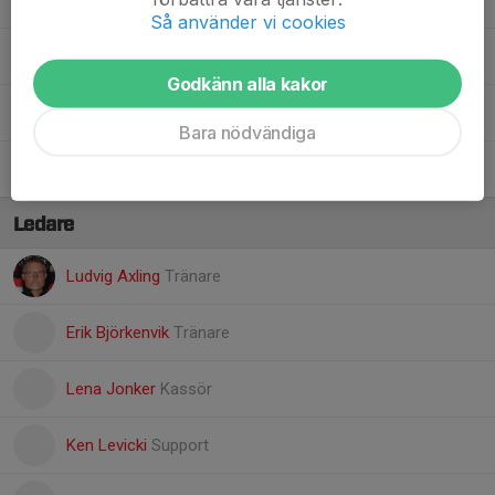
29. Georg Jonker
Så använder vi cookies
30. Frank Sikström
Godkänn alla kakor
34. Leo Ålund
Bara nödvändiga
35. Greta Andersson
Ledare
Ludvig Axling
Tränare
Erik Björkenvik
Tränare
Lena Jonker
Kassör
Ken Levicki
Support