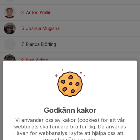
13. Anton Wallin
15. Joshua Mugisha
17. Bianca Björling
19. Ivan Axling
23. Edvin Sjunnesson
24. Emil Lund
27. Mohammad Fawaz AI Jassem
Godkänn kakor
Vi använder oss av kakor (cookies) för att vår
28. Monchai Öberg
webbplats ska fungera bra för dig. De används
även för webbanalys i syfte att hjälpa oss att
förbättra våra tjänster.