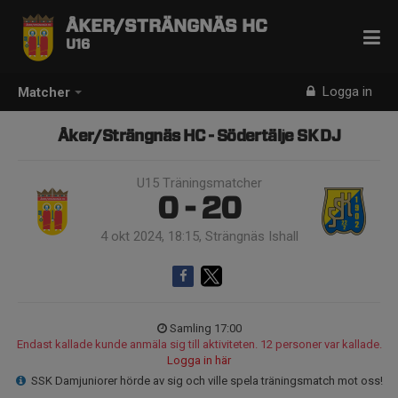
ÅKER/STRÄNGNÄS HC
U16
Logga in
Matcher
Åker/Strängnäs HC - Södertälje SK DJ
U15 Träningsmatcher
0 - 20
4 okt 2024, 18:15, Strängnäs Ishall
Samling 17:00
Endast kallade kunde anmäla sig till aktiviteten. 12 personer var kallade.
Logga in här
SSK Damjuniorer hörde av sig och ville spela träningsmatch mot oss!