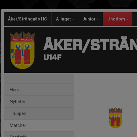
Åker/Strängnäs HC
A-laget
Junior
Ungdom
ÅKER/STRÄ
U14F
Hem
Nyheter
Truppen
Matcher