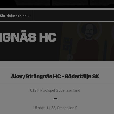
Skridskoskolan
NGNÄS HC
Åker/Strängnäs HC - Södertälje SK
U12 F Poolspel Södermanland
-
15 mar, 14:55, Smehallen B