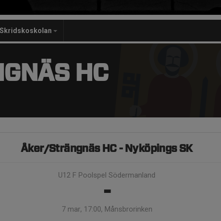
Skridskoskolan
NGNÄS HC
Åker/Strängnäs HC - Nyköpings SK
U12 F Poolspel Södermanland
-
7 mar, 17:00, Månsbrorinken