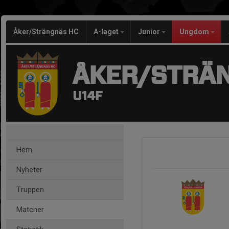
Åker/Strängnäs HC
A-laget
Junior
Ungdom
ÅKER/STRÄ
U14F
Hem
Nyheter
Truppen
Matcher