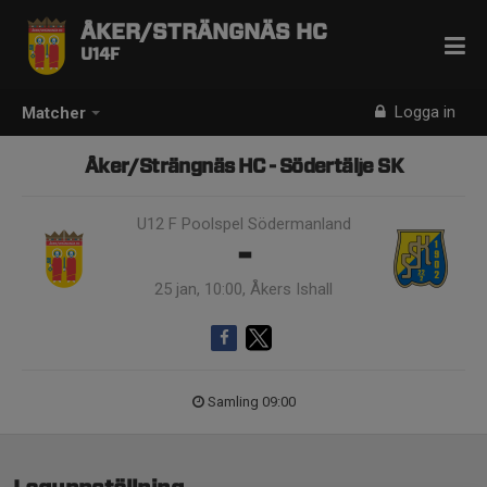
ÅKER/STRÄNGNÄS HC
U14F
Logga in
Matcher
Åker/Strängnäs HC - Södertälje SK
U12 F Poolspel Södermanland
-
25 jan, 10:00, Åkers Ishall
Samling 09:00