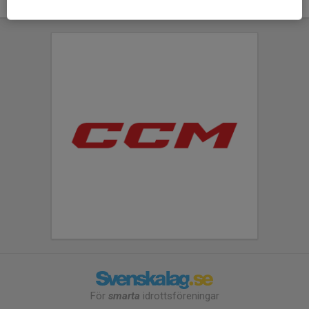
För
smarta
idrottsföreningar