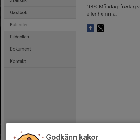
Statistik
OBS! Måndag-fredag v. 3
Gästbok
eller hemma.
Kalender
Bildgalleri
Dokument
Kontakt
Godkänn kakor