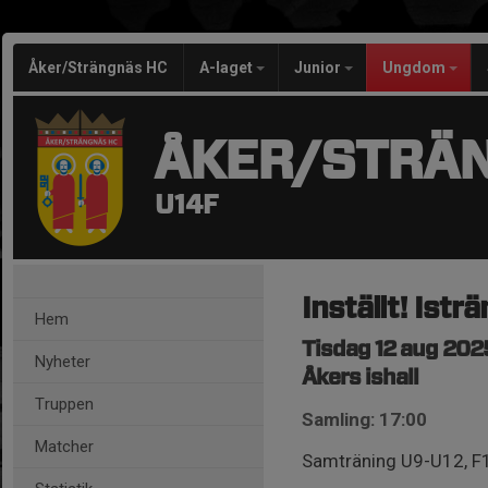
Åker/Strängnäs HC
A-laget
Junior
Ungdom
ÅKER/STRÄ
U14F
Inställt! Istr
Hem
Tisdag 12 aug 2025
Nyheter
Åkers ishall
Truppen
Samling: 17:00
Matcher
Samträning U9-U12, F1