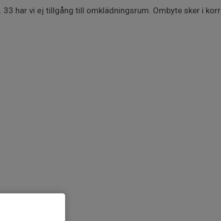
3 har vi ej tillgång till omklädningsrum. Ombyte sker i korr