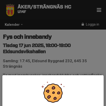
ÅKER/STRÄNGNÄS HC
U14F
Logga in
Kalender
Fys och innebandy
Tisdag 17 jun 2025, 18:00-19:00
Eldsundsvikshallen
Samling: 17:45, Eldsund Byggnad 232, 645 35
Strängnäs
Ta med inomhusskor, innebandyklubba och vattenflaska.
Skyddsglasögon för innebandy rekommenderas.