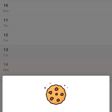
10
Ons
11
Tor
12
Fre
13
Lör
14
Sön
v.16
15
Mån
16
Tis