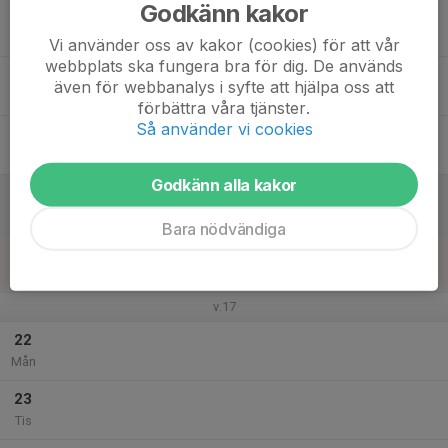
Godkänn kakor
17
Ons
Vi använder oss av kakor (cookies) för att vår
webbplats ska fungera bra för dig. De används
18
även för webbanalys i syfte att hjälpa oss att
Tor
förbättra våra tjänster.
Så använder vi cookies
19
Fre
Godkänn alla kakor
20
Lör
Bara nödvändiga
21
Sön
v.17
22
Mån
23
Tis