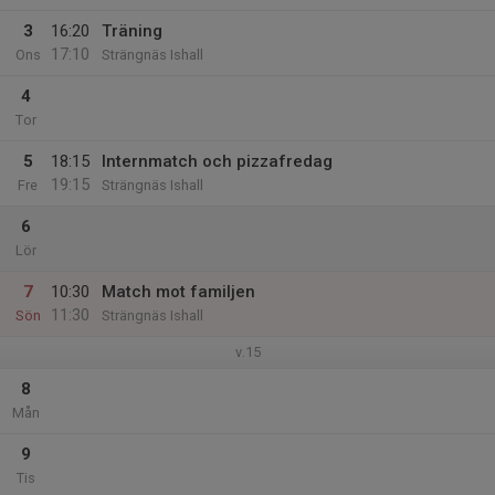
3
16:20
Träning
17:10
Ons
Strängnäs Ishall
4
Tor
5
18:15
Internmatch och pizzafredag
19:15
Fre
Strängnäs Ishall
6
Lör
7
10:30
Match mot familjen
11:30
Sön
Strängnäs Ishall
v.15
8
Mån
9
Tis