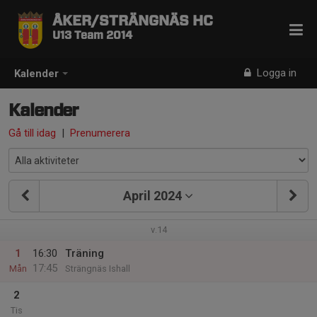
ÅKER/STRÄNGNÄS HC
U13 Team 2014
Logga in
Kalender
Kalender
Gå till idag
|
Prenumerera
April 2024
v.14
1
16:30
Träning
17:45
Mån
Strängnäs Ishall
2
Tis