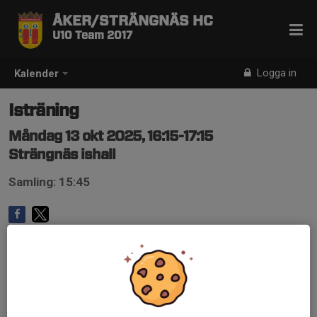
ÅKER/STRÄNGNÄS HC
U10 Team 2017
Logga in
Kalender
Isträning
Måndag 13 okt 2025, 16:15-17:15
Strängnäs ishall
Samling: 15:45