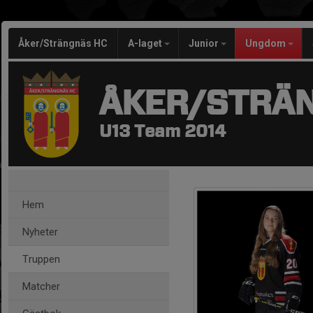
Åker/Strängnäs HC
A-laget
Junior
Ungdom
ÅKER/STRÄ
U13 Team 2014
Hem
Nyheter
Truppen
Matcher