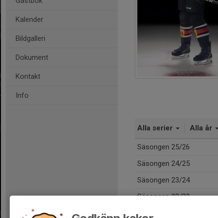
Gästbok
Kalender
Bildgalleri
Dokument
Kontakt
Info
Alla serier
Alla år
Säsongen 25/26
Säsongen 24/25
Säsongen 23/24
Säsongen 22/23
Säsongen 21/22