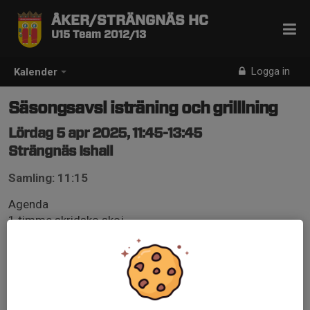
ÅKER/STRÄNGNÄS HC
U15 Team 2012/13
Logga in
Kalender
Säsongsavsl isträning och grilllning
Lördag 5 apr 2025, 11:45-13:45
Strängnäs Ishall
Samling: 11:15
Agenda
1 timme skridsko skoj
2 utdelning plakett
3 grillning kl 12:45 till 13:45