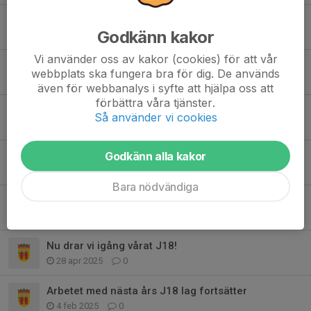
Vi förstärker vi tränargruppen inför kommande säsong!
Godkänn kakor
11 maj, 12:02
1
Vi använder oss av kakor (cookies) för att vår
Avslut på säsongen 2025/26
webbplats ska fungera bra för dig. De används
7 maj, 11:48
0
även för webbanalys i syfte att hjälpa oss att
förbättra våra tjänster.
Informationsmöte och provträning U18 2026/27
Så använder vi cookies
26 dec 2025
1
Godkänn alla kakor
Ispremiär i Åkershallen!
9 aug 2025
3
Bara nödvändiga
Full fart på sommarträningen!
22 maj 2025
4
Nu drar vi igång vårat J18!
28 apr 2025
0
Arbetet med nästa års J18 lag fortsätter
4 feb 2025
0