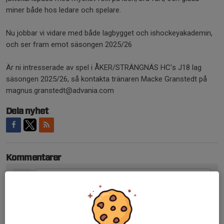
miner både hos ledare och spelare.
Nu jobbar vi vidare med både lagbygget och ishockeyakademin,
och ser fram emot säsongen 2025/26
Är ni intresserade av spel i ÅKER/STRÄNGNÄS HC's J18 lag
säsongen 2025/26, så kontakta tränaren Macke Granstedt på
magnus.granstedt@advania.com
Dela nyhet
Kommentarer
Tidigare nyheter