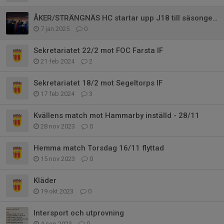
ÅKER/STRÄNGNÄS HC startar upp J18 till säsongen 2025/26
7 jan 2025
0
Sekretariatet 22/2 mot FOC Farsta IF
21 feb 2024
2
Sekretariatet 18/2 mot Segeltorps IF
17 feb 2024
3
Kvällens match mot Hammarby inställd - 28/11
28 nov 2023
0
Hemma match Torsdag 16/11 flyttad
15 nov 2023
0
Kläder
19 okt 2023
0
Intersport och utprovning
4 sep 2023
0