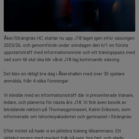
Åker/Strängnäs HC startar nu upp J18 laget igen inför säsongen
2025/26, och genomförde under söndagen den 6/1 en första
uppstartsträff med informationsmöte och ett träningspass med
vad som till slut ska blir vårat J18 lag kommande säsong.
Det blev en riktigt bra dag i Åkershallen med över 30 spelare
anmälda, från 4 olika föreningar.
Vi inledde med en informationsträff där vi presenterade tränare,
ledare, och planerna för nästa års J18. Vi fick även besök av
biträdande rektorn på Thomasgymnasiet, Katrin Eriksson, som
informerade om Ishockeyakademin och gymnasiet i Strängnäs.
Efter mötet så hade vi en jättebra träning tillsammans. Ett
jättekul ispass med mycket folk på isen, bra fart, och glada