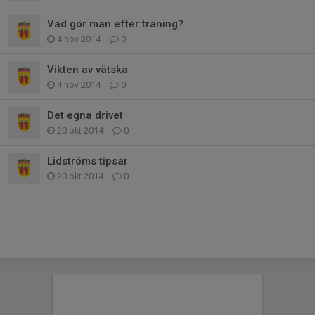
Vad gör man efter träning?
4 nov 2014
0
Vikten av vätska
4 nov 2014
0
Det egna drivet
20 okt 2014
0
Lidströms tipsar
20 okt 2014
0