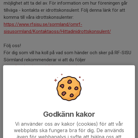
möjlighet att ta del av. För information om hur föreningen går
tillväga - kontakta er idrottskonsulent. Följ denna länk för att
komma till våra idrottskonsulenter:
https://www.rfsisu.se/sormland/omrf-
sisusormland/Kontaktaoss/Hittadinidrottskonsulent/
Följ oss!
För dig som vill ha koll på vad som händer och sker på RF-SISU
Sörmland rekommenderar vi att du följer
www.facebook.com/rfsisusormland
,
www.instagram.com/rfsisu_sormland
och vårt nyhetsbrev.
Vi önskar dig en riktigt bra start på 2021 och hoppas att vi ses!
/RF-SISU
Dela nyhet
Godkänn kakor
Vi använder oss av kakor (cookies) för att vår
webbplats ska fungera bra för dig. De används
även för webbanalys i syfte att hjälpa oss att
Kommentarer