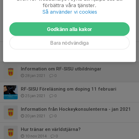
förbättra våra tjänster.
Så använder vi cookies
Godkänn alla kakor
Tidigare nyheter
Bara nödvändiga
Skapa trygga idrottsmiljöer - utbildning tränare
7 mar 2021
0
Information om RF-SISU utbildningar
28 jan 2021
0
RF-SISU Föreläsning om doping 11 februari
25 jan 2021
0
Information från Hockeykonsulenterna - jan 2021
20 jan 2021
0
Hur tränar en världstjärna?
10 nov 2014
0