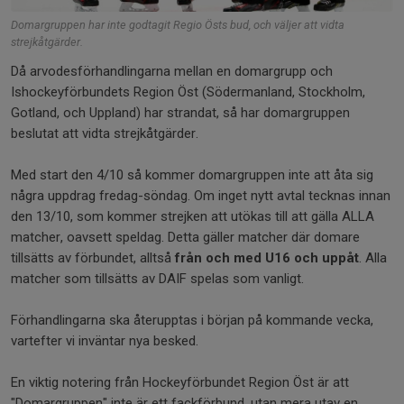
Domargruppen har inte godtagit Regio Östs bud, och väljer att vidta
strejkåtgärder.
Då arvodesförhandlingarna mellan en domargrupp och
Ishockeyförbundets Region Öst (Södermanland, Stockholm,
Gotland, och Uppland) har strandat, så har domargruppen
beslutat att vidta strejkåtgärder.
Med start den 4/10 så kommer domargruppen inte att åta sig
några uppdrag fredag-söndag. Om inget nytt avtal tecknas innan
den 13/10, som kommer strejken att utökas till att gälla ALLA
matcher, oavsett speldag. Detta gäller matcher där domare
tillsätts av förbundet, alltså
från och med U16 och uppåt
. Alla
matcher som tillsätts av DAIF spelas som vanligt.
Förhandlingarna ska återupptas i början på kommande vecka,
vartefter vi inväntar nya besked.
En viktig notering från Hockeyförbundet Region Öst är att
"Domargruppen" inte är ett fackförbund, utan mera utav en