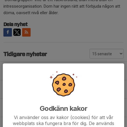
intresseorganisation. Dom har ingen rätt att förbjuda någon att
döma, oavsett nivå eller ålder.
Dela nyhet
Tidigare nyheter
Säsongsstart 2026/27
27 jul, 11:49
Rapport från årsmöte 2026
29 jun, 16:39
Utbildningar, kika igenom utbud och boka.
Godkänn kakor
26 jun, 09:43
Vi använder oss av kakor (cookies) för att vår
webbplats ska fungera bra för dig. De används
ÅRSMÖTE 2026!