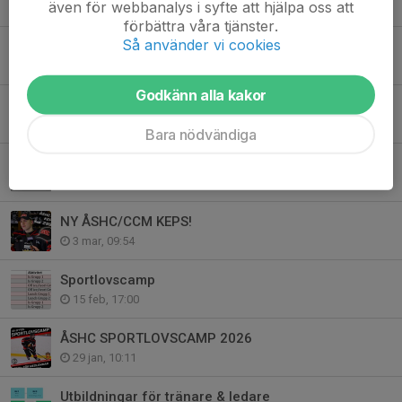
även för webbanalys i syfte att hjälpa oss att
31 maj, 23:59
förbättra våra tjänster.
Så använder vi cookies
Utbildning Första hjälpen 13/5 Hockeyspecial
12 maj, 22:01
Godkänn alla kakor
Åker/Strängnäs intervjuer med våra ledare på Facebook
15 mar, 16:04
Bara nödvändiga
Ny klocka monteras denna vecka på Vasavallen
10 mar, 09:12
NY ÅSHC/CCM KEPS!
3 mar, 09:54
Sportlovscamp
15 feb, 17:00
ÅSHC SPORTLOVSCAMP 2026
29 jan, 10:11
Utbildningar för tränare & ledare