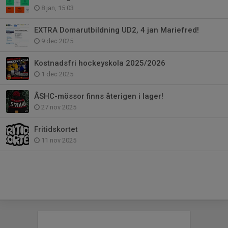
8 jan, 15:03
EXTRA Domarutbildning UD2, 4 jan Mariefred!
9 dec 2025
Kostnadsfri hockeyskola 2025/2026
1 dec 2025
ÅSHC-mössor finns återigen i lager!
27 nov 2025
Fritidskortet
11 nov 2025