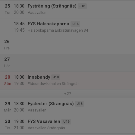
25
18:30
Fysträning (Strängnäs)
J18
20:00
Tor
Vasavallen
18:45
FYS Hälsoskaparna
U16
19:45
Hälsoskaparna Eskilstunavägen 34
26
Fre
27
Lör
28
18:00
Innebandy
J18
19:30
Sön
Eldsundsvikshallen Strängnäs
v.27
29
18:30
Fystester (Strängnäs)
J18
20:00
Mån
Vasavallen
30
19:30
FYS Vasavallen
U16
21:00
Tis
Vasavallen Strängnäs