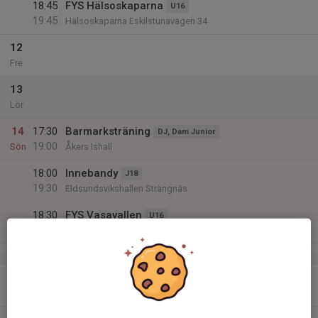
18:45
FYS Hälsoskaparna
U16
19:45
Hälsoskaparna Eskilstunavägen 34
12
Fre
13
Lör
14
17:30
Barmarksträning
DJ, Dam Junior
19:00
Sön
Åkers Ishall
18:00
Innebandy
J18
19:30
Eldsundsvikshallen Strängnäs
18:30
FYS Vasavallen
U16
19:30
Vasavallen Strängnäs
v.25
15
18:30
Fysträning (Strängnäs)
J18
20:00
Mån
Vasavallen