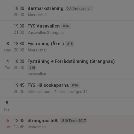
18:30
Barmarksträning
DJ, Dam Junior
20:00
Åkers Ishall
19:30
FYS Vasavallen
U16
21:00
Vasavallen Strängnäs
3
18:30
Fysträning (Åker)
J18
20:00
Ons
Åkers ishall
4
18:30
Fysträning + Förrådstömning (Strängnäs)
20:00
Tor
J18
Vasavallen
19:45
FYS Hälsoskaparna
U16
20:45
Hälsoskaparna Eskilstunavägen 34
5
Fre
6
13:45
Strängnäs 500
U10 Team 2017
14:45
Lör
Visholmen