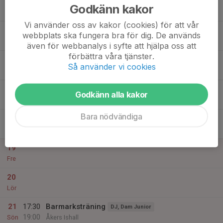
16
18:30
Fysträning (Åker)
J18
Godkänn kakor
20:00
Tis
Åkers ishall
Vi använder oss av kakor (cookies) för att vår
19:30
FYS Vasavallen
U16
webbplats ska fungera bra för dig. De används
21:00
Vasavallen Strängnäs
även för webbanalys i syfte att hjälpa oss att
förbättra våra tjänster.
17
18:30
Barmarksträning
DJ, Dam Junior
Så använder vi cookies
20:00
Ons
Åkers Ishall
18
15:00
FYS Hälsoskaparna
U16
Godkänn alla kakor
16:00
Tor
Hälsoskaparna Eskilstunavägen 34
Bara nödvändiga
18:30
Fysträning (Strängnäs)
J18
20:00
Vasavallen
19
Fre
20
Lör
21
17:30
Barmarksträning
DJ, Dam Junior
19:00
Sön
Åkers Ishall