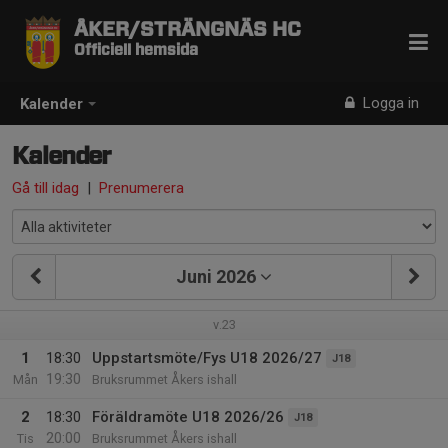
ÅKER/STRÄNGNÄS HC
Officiell hemsida
Logga in
Kalender
Kalender
Gå till idag
|
Prenumerera
Juni 2026
v.23
1
18:30
Uppstartsmöte/Fys U18 2026/27
J18
19:30
Mån
Bruksrummet Åkers ishall
2
18:30
Föräldramöte U18 2026/26
J18
20:00
Tis
Bruksrummet Åkers ishall