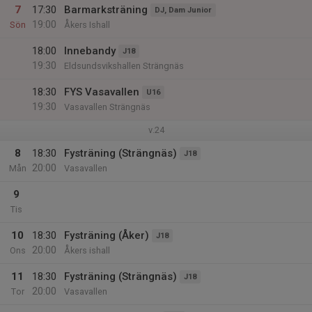
7
17:30
Barmarksträning
DJ, Dam Junior
19:00
Sön
Åkers Ishall
18:00
Innebandy
J18
19:30
Eldsundsvikshallen Strängnäs
18:30
FYS Vasavallen
U16
19:30
Vasavallen Strängnäs
v.24
8
18:30
Fysträning (Strängnäs)
J18
20:00
Mån
Vasavallen
9
Tis
10
18:30
Fysträning (Åker)
J18
20:00
Ons
Åkers ishall
11
18:30
Fysträning (Strängnäs)
J18
20:00
Tor
Vasavallen