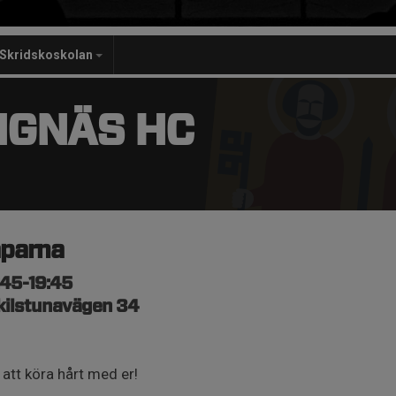
Skridskoskolan
NGNÄS HC
aparna
:45-19:45
kilstunavägen 34
att köra hårt med er!