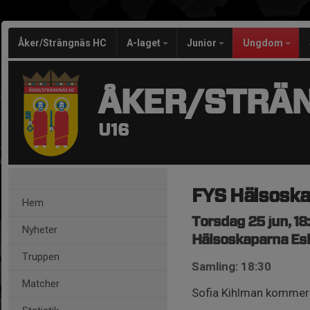
Åker/Strängnäs HC
A-laget
Junior
Ungdom
ÅKER/STRÄ
U16
FYS Hälsosk
Hem
Torsdag 25 jun, 18
Nyheter
Hälsoskaparna Es
Truppen
Samling: 18:30
Matcher
Sofia Kihlman kommer 