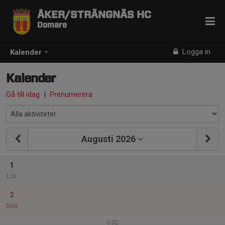
ÅKER/STRÄNGNÄS HC
Domare
Logga in
Kalender
Kalender
Gå till idag
|
Prenumerera
Augusti 2026
1
Lör
2
Sön
v.32