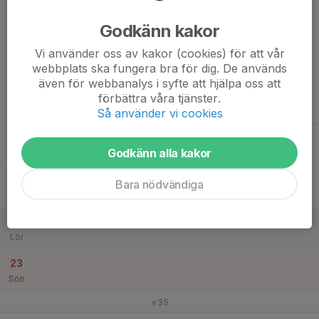
17
Godkänn kakor
Mån
Vi använder oss av kakor (cookies) för att vår
18
webbplats ska fungera bra för dig. De används
Tis
även för webbanalys i syfte att hjälpa oss att
19
förbättra våra tjänster.
Ons
Så använder vi cookies
20
Godkänn alla kakor
Tor
21
Bara nödvändiga
Fre
22
Lör
23
Sön
v.35