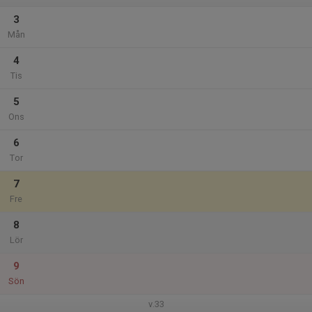
3
Mån
4
Tis
5
Ons
6
Tor
7
Fre
8
Lör
9
Sön
v.33