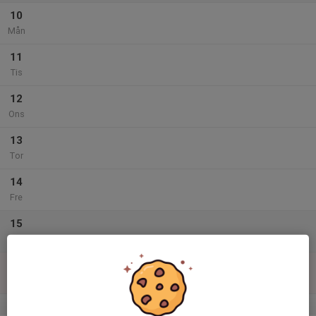
10
Mån
11
Tis
12
Ons
13
Tor
14
Fre
15
Lör
16
Sön
v.34