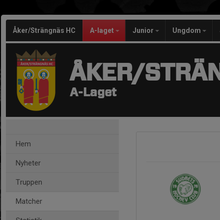
Åker/Strängnäs HC
A-laget
Junior
Ungdom
ÅKER/STRÄ
A-Laget
Hem
Nyheter
Truppen
Matcher