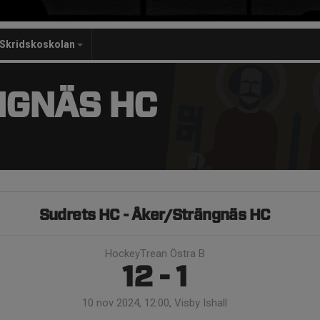
Skridskoskolan
NGNÄS HC
Sudrets HC - Åker/Strängnäs HC
HockeyTrean Östra B
12 - 1
10 nov 2024, 12:00, Visby Ishall