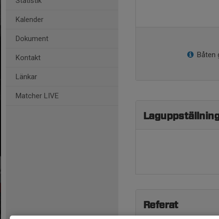
Statistik
Kalender
Dokument
Båten 
Kontakt
Länkar
Matcher LIVE
Laguppställnin
Referat