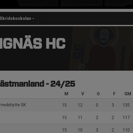
Skridskoskolan
NGNÄS HC
ästmanland - 24/25
M
V
O
F
GM
dsmedshytte SK
15
12
0
3
135
15
11
2
2
117
15
10
3
2
110