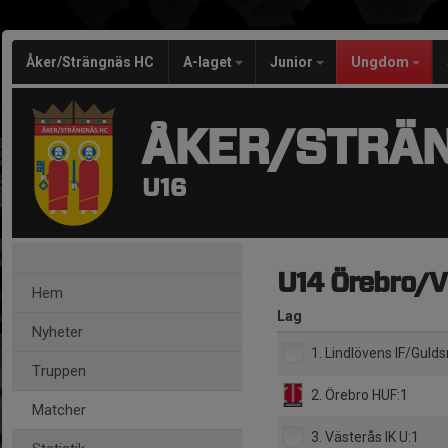
Åker/Strängnäs HC
A-laget
Junior
Ungdom
ÅKER/STRÄ
U16
U14 Örebro/V
Hem
Lag
Nyheter
1. Lindlövens IF/Gul
Truppen
2. Örebro HUF:1
Matcher
3. Västerås IK U:1