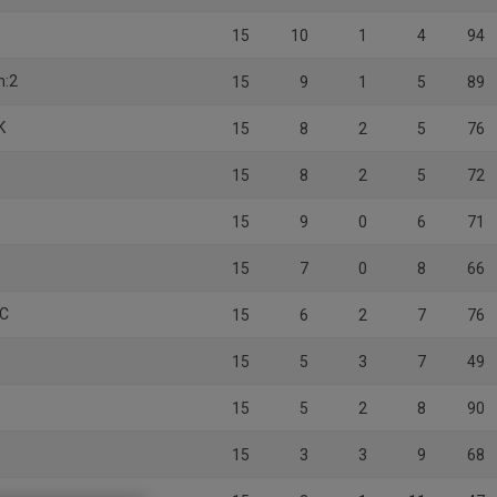
15
10
1
4
94
m:2
15
9
1
5
89
K
15
8
2
5
76
15
8
2
5
72
15
9
0
6
71
15
7
0
8
66
HC
15
6
2
7
76
15
5
3
7
49
15
5
2
8
90
15
3
3
9
68