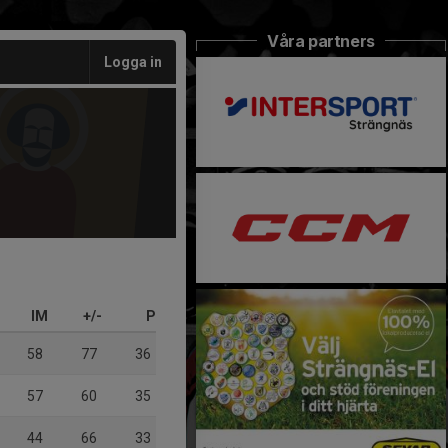
Våra partners
Logga in
IM
+/-
P
58
77
36
57
60
35
44
66
33