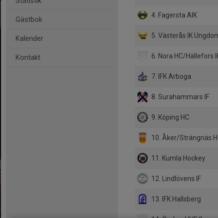
Statistik
4. Fagersta AIK
Gästbok
5. Västerås IK Ungdo
Kalender
6. Nora HC/Hällefors I
Kontakt
7. IFK Arboga
8. Surahammars IF
9. Köping HC
10. Åker/Strängnäs 
11. Kumla Hockey
12. Lindlövens IF
13. IFK Hallsberg