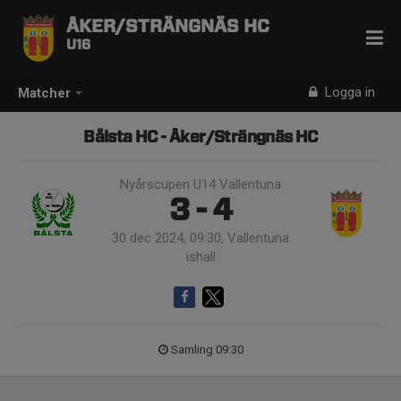
ÅKER/STRÄNGNÄS HC
U16
Logga in
Matcher
Bålsta HC - Åker/Strängnäs HC
Nyårscupen U14 Vallentuna
3 - 4
30 dec 2024, 09:30, Vallentuna
ishall
Samling 09:30