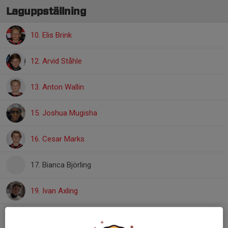
Laguppställning
10. Elis Brink
12. Arvid Ståhle
13. Anton Wallin
15. Joshua Mugisha
16. Cesar Marks
17. Bianca Björling
19. Ivan Axling
23. Edvin Sjunnesson