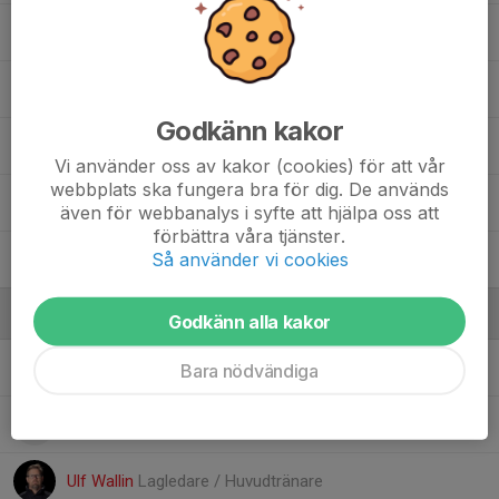
24. Emil Lund
27. Mohammad Fawaz AI Jassem
Godkänn kakor
28. Monchai Öberg
Vi använder oss av kakor (cookies) för att vår
webbplats ska fungera bra för dig. De används
34. Leo Ålund
även för webbanalys i syfte att hjälpa oss att
förbättra våra tjänster.
Så använder vi cookies
35. Greta Andersson
Ledare
Godkänn alla kakor
Ludvig Axling
Tränare
Bara nödvändiga
Kalle Ståhle
Materialförvaltare
Ulf Wallin
Lagledare / Huvudtränare