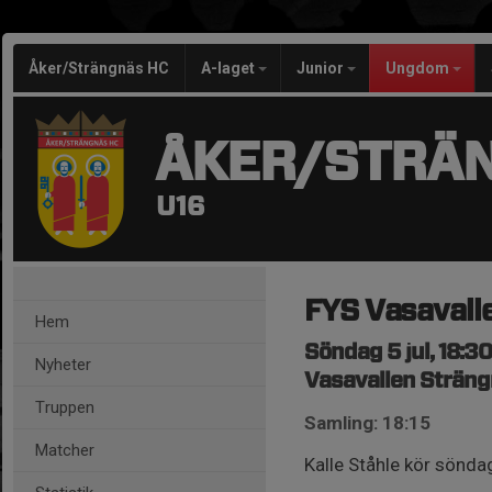
Åker/Strängnäs HC
A-laget
Junior
Ungdom
ÅKER/STRÄ
U16
FYS Vasavall
Hem
Söndag 5 jul, 18:3
Nyheter
Vasavallen Strän
Truppen
Samling: 18:15
Matcher
Kalle Ståhle kör söndaga