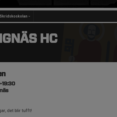
Skridskoskolan
NGNÄS HC
en
0-19:30
gnäs
r, det blir tufft!