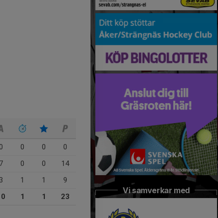
0
0
0
0
7
0
0
14
3
1
1
9
Vi samverkar med
10
1
1
23