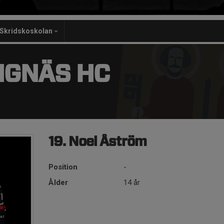
Skridskoskolan
NGNÄS HC
19. Noel Åström
Position
-
Ålder
14 år