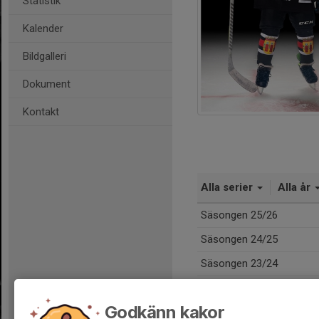
Statistik
Kalender
Bildgalleri
Dokument
Kontakt
Alla serier
Alla år
Säsongen 25/26
Säsongen 24/25
Säsongen 23/24
Totalt
Godkänn kakor