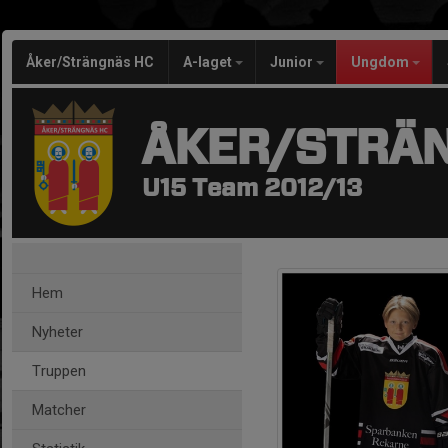
Åker/Strängnäs HC
A-laget
Junior
Ungdom
ÅKER/STRÄ
U15 Team 2012/13
Hem
Nyheter
Truppen
Matcher