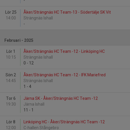
-
Lör 25
Åker/Strängnäs HC Team-13 - Södertälje SK Vit
14:00
Strängnäs Ishall
-
Februari - 2025
Lör 1
Åker/Strängnäs HC Team -12 - Linköping HC
10:15
Strängnäs Ishall
0
-
12
Sön 2
Åker/Strängnäs HC Team -12 - IFK Mariefred
14:45
Strängnäs Ishall
1
-
4
Tor 6
Järna SK - Åker/Strängnäs HC Team -12
19:30
Järna Ishall
11
-
1
Lör 8
Linköping HC - Åker/Strängnäs HC Team -12
12:00
C-hallen Stångebro