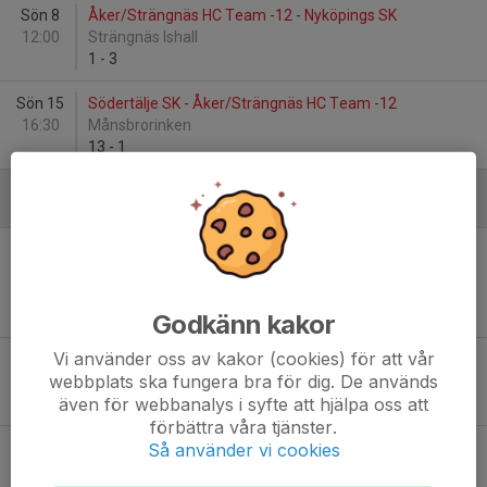
Sön 8
Åker/Strängnäs HC Team -12 - Nyköpings SK
12:00
Strängnäs Ishall
1
-
3
Sön 15
Södertälje SK - Åker/Strängnäs HC Team -12
16:30
Månsbrorinken
13
-
1
Januari - 2025
Lör 11
Åker/Strängnäs HC Team -12 - Västerås IK
12:00
Ungdom
Strängnäs Ishall
1
-
11
Godkänn kakor
Vi använder oss av kakor (cookies) för att vår
Sön 12
Järna SK Röd - Åker/Strängnäs HC Team-13
webbplats ska fungera bra för dig. De används
12:00
Järna Ishall
även för webbanalys i syfte att hjälpa oss att
-
förbättra våra tjänster.
Så använder vi cookies
Sön 12
Nyköpings SK Röd - Åker/Strängnäs HC Team-13
13:55
Järna Ishall