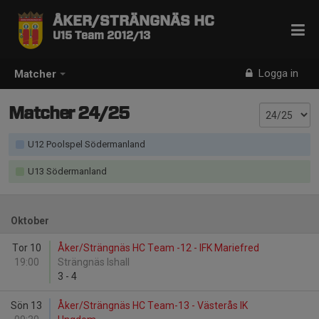
ÅKER/STRÄNGNÄS HC
U15 Team 2012/13
Logga in
Matcher
Matcher 24/25
U12 Poolspel Södermanland
U13 Södermanland
Oktober
Tor 10
Åker/Strängnäs HC Team -12 - IFK Mariefred
19:00
Strängnäs Ishall
3
-
4
Sön 13
Åker/Strängnäs HC Team-13 - Västerås IK