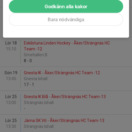
-
Godkänn alla kakor
Sön 12
Åker/Strängnäs HC Team-13 - Eskilstuna Linden
Bara nödvändiga
14:20
Hockey Röd
Järna Ishall
-
Lör 18
Eskilstuna Linden Hockey - Åker/Strängnäs HC
15:10
Team -12
Smehallen B
8
-
0
Sön 19
Gnesta IK - Åker/Strängnäs HC Team -12
13:45
Gnesta Ishall
17
-
1
Lör 25
Gnesta IK Blå - Åker/Strängnäs HC Team-13
13:00
Strängnäs Ishall
-
Lör 25
Järna SK Vit - Åker/Strängnäs HC Team-13
13:30
Strängnäs Ishall