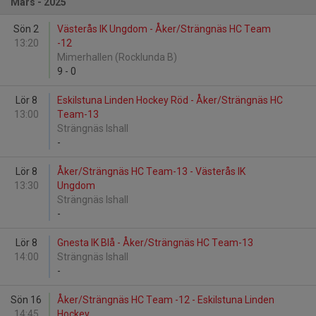
Mars - 2025
Sön 2
Västerås IK Ungdom - Åker/Strängnäs HC Team
13:20
-12
Mimerhallen (Rocklunda B)
9
-
0
Lör 8
Eskilstuna Linden Hockey Röd - Åker/Strängnäs HC
13:00
Team-13
Strängnäs Ishall
-
Lör 8
Åker/Strängnäs HC Team-13 - Västerås IK
13:30
Ungdom
Strängnäs Ishall
-
Lör 8
Gnesta IK Blå - Åker/Strängnäs HC Team-13
14:00
Strängnäs Ishall
-
Sön 16
Åker/Strängnäs HC Team -12 - Eskilstuna Linden
14:45
Hockey