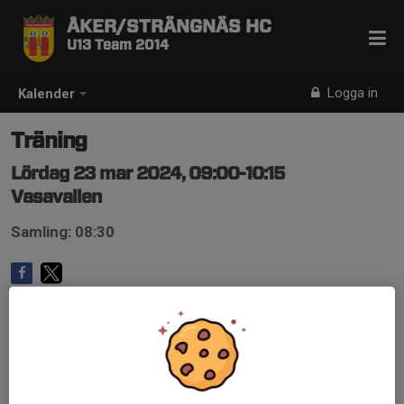
ÅKER/STRÄNGNÄS HC
U13 Team 2014
Logga in
Kalender
Träning
Lördag 23 mar 2024, 09:00-10:15
Vasavallen
Samling: 08:30