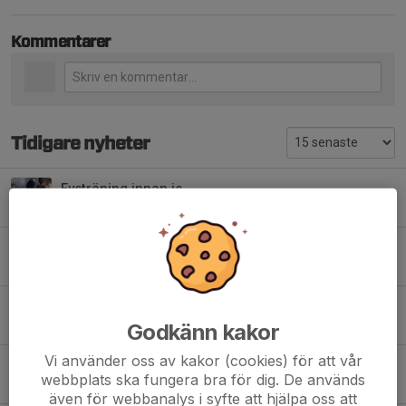
Kommentarer
Tidigare nyheter
Fysträning innan is
29 jan, 13:55
0
Fysträning
11 dec 2025
0
Nu är spelschemat offentligt och biljetter släppts
Godkänn kakor
28 aug 2025
0
Vi använder oss av kakor (cookies) för att vår
Kom In i Matchen Cup
webbplats ska fungera bra för dig. De används
27 aug 2025
0
även för webbanalys i syfte att hjälpa oss att