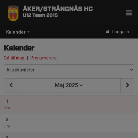
ÅKER/STRÄNGNÄS HC
U12 Team 2015
Logga in
Kalender
Kalender
Gå till idag
|
Prenumerera
Maj 2025
1
Tor
2
Fre
3