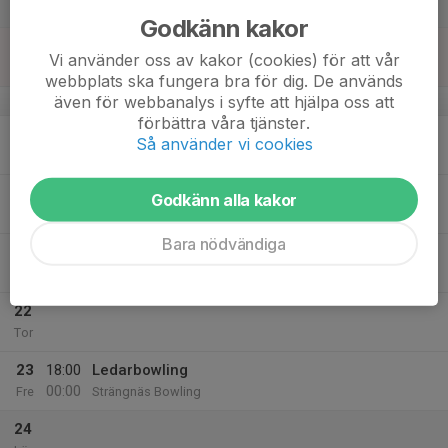
Lör
Godkänn kakor
18
15:00
Gymbörsen Cirkelfys
Vi använder oss av kakor (cookies) för att vår
16:00
Sön
Gymbörsen Strängnäs
webbplats ska fungera bra för dig. De används
även för webbanalys i syfte att hjälpa oss att
v.21
förbättra våra tjänster.
19
Så använder vi cookies
Mån
20
Godkänn alla kakor
Tis
Bara nödvändiga
21
17:00
Innebandy
18:00
Ons
Idrottshall Eldsund (Campushallen)
22
Tor
23
18:00
Ledarbowling
00:00
Fre
Strängnäs Bowling
24