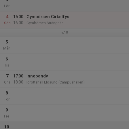
Lör
4
15:00
Gymbörsen Cirkelfys
16:00
Sön
Gymbörsen Strängnäs
v.19
5
Mån
6
Tis
7
17:00
Innebandy
18:00
Ons
Idrottshall Eldsund (Campushallen)
8
Tor
9
Fre
10