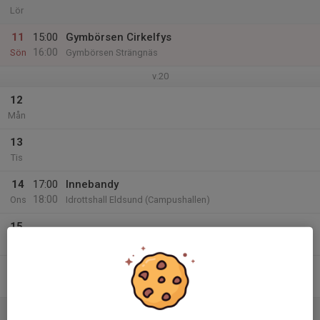
Lör
11
15:00
Gymbörsen Cirkelfys
16:00
Sön
Gymbörsen Strängnäs
v.20
12
Mån
13
Tis
14
17:00
Innebandy
18:00
Ons
Idrottshall Eldsund (Campushallen)
15
Tor
16
Fre
17