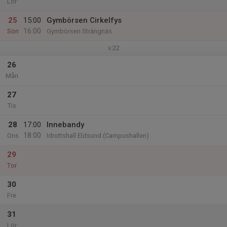
Lör
25
15:00
Gymbörsen Cirkelfys
16:00
Sön
Gymbörsen Strängnäs
v.22
26
Mån
27
Tis
28
17:00
Innebandy
18:00
Ons
Idrottshall Eldsund (Campushallen)
29
Tor
30
Fre
31
Lör