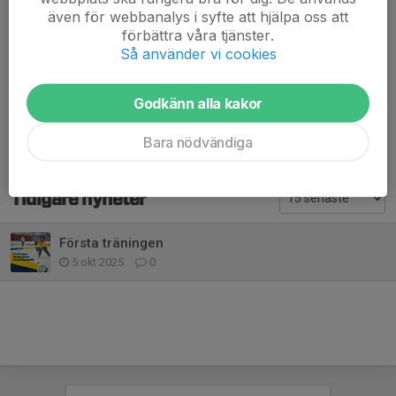
Vi har även varit på TKH utbildning och fått lite information och
även för webbanalys i syfte att hjälpa oss att
fina nya tröjor som kommer delas ut till tjejerna.
förbättra våra tjänster.
Så använder vi cookies
Välkommen nästa lördag kl 11.15 (samling 10.45)
Godkänn alla kakor
Dela nyhet
Bara nödvändiga
Tidigare nyheter
Första träningen
5 okt 2025
0