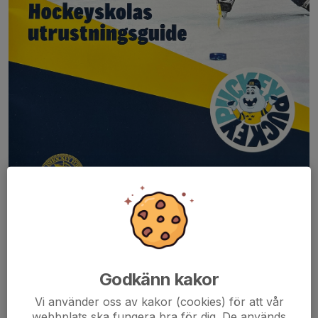
Premiären avklarad!
Vi var inte så många men vi hade roligt! Vi hoppas det kommer
Godkänn kakor
flera nästa lördag.
Vi har låneutrustning på plats. Allt man behöver för att känna sig
Vi använder oss av kakor (cookies) för att vår
som en riktig hockeyspelare.
webbplats ska fungera bra för dig. De används