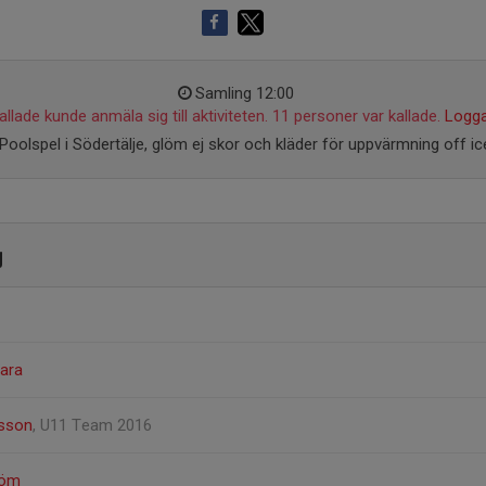
Samling 12:00
llade kunde anmäla sig till aktiviteten. 11 personer var kallade.
Logga
Poolspel i Södertälje, glöm ej skor och kläder för uppvärmning off ic
g
Jara
bsson
, U11 Team 2016
röm