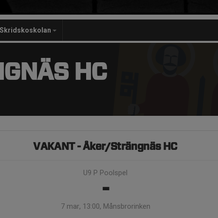
Skridskoskolan
NGNÄS HC
VAKANT - Åker/Strängnäs HC
U9 P Poolspel
-
7 mar, 13:00, Månsbrorinken