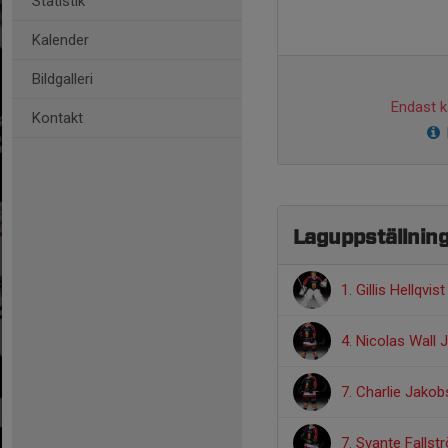
Statistik
Kalender
Bildgalleri
Endast ka
Kontakt
Laguppställnin
1. Gillis Hellqvist
4. Nicolas Wall 
7. Charlie Jako
7. Svante Fallst