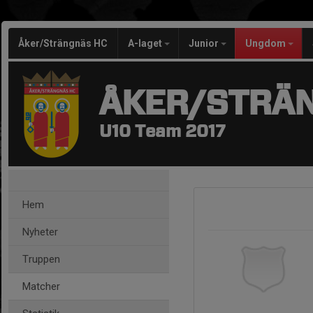
Åker/Strängnäs HC
A-laget
Junior
Ungdom
ÅKER/STRÄ
U10 Team 2017
Hem
Nyheter
Truppen
Matcher