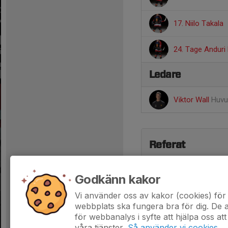
17. Niilo Takala
24. Tage Anduri
Ledare
Viktor Wall
Huvu
Referat
Godkänn kakor
Vi använder oss av kakor (cookies) för 
webbplats ska fungera bra för dig. De
för webbanalys i syfte att hjälpa oss att
våra tjänster.
Så använder vi cookies