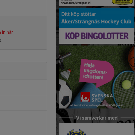
 in här
e.
Vi samverkar med