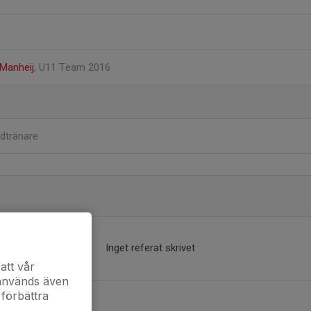
 Manheij
, U11 Team 2016
dtränare
Inget referat skrivet
att vår
 används även
 förbättra