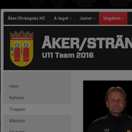
Åker/Strängnäs HC
A-laget
Junior
Ungdom
ÅKER/STRÄ
U11 Team 2016
Hem
Nyheter
Truppen
Matcher