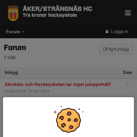
ÅKER/STRÄNGNÄS HC
Tre kronor hockeyskola
Logga in
Forum
Forum
Nytt inlägg
1 tråd
Inlägg
Svar
Skridsko och Hockeyskolan tar inget juluppehåll!
0
Niclas Falck
,
29 dec 2024