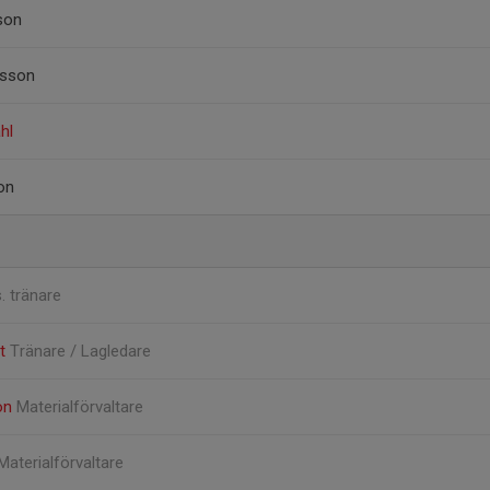
son
rsson
hl
on
. tränare
dt
Tränare / Lagledare
on
Materialförvaltare
Materialförvaltare