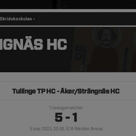
Skridskoskolan
NGNÄS HC
Tullinge TP HC - Åker/Strängnäs HC
Träningsmatcher
5 - 1
5 sep 2025, 20:00, ICA Riksten Arena