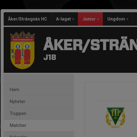
Åker/Strängnäs HC
A-laget
Junior
Ungdom
ÅKER/STRÄ
J18
Hem
Nyheter
Truppen
Matcher