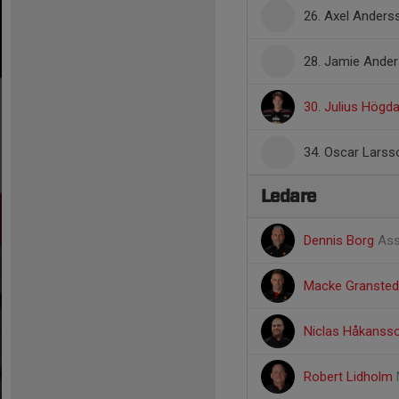
26. Axel Anders
28. Jamie Ande
30. Julius Högda
34. Oscar Larss
Ledare
Dennis Borg
Ass
Macke Granste
Niclas Håkanss
Robert Lidholm