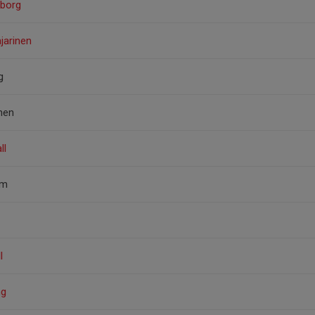
borg
jarinen
g
nen
ll
öm
l
ng