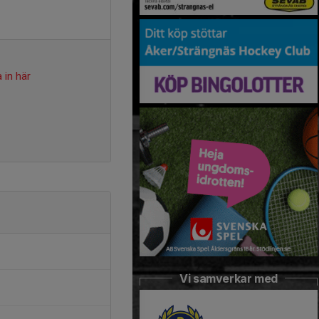
 in här
Vi samverkar med