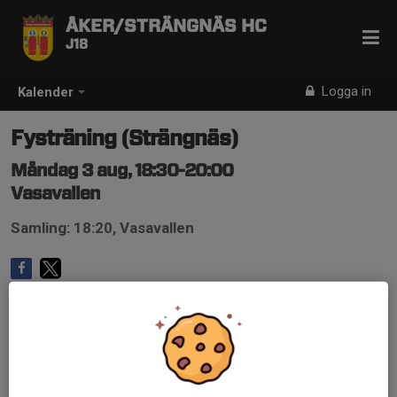
ÅKER/STRÄNGNÄS HC
J18
Logga in
Kalender
Fysträning (Strängnäs)
Måndag 3 aug, 18:30-20:00
Vasavallen
Samling: 18:20, Vasavallen