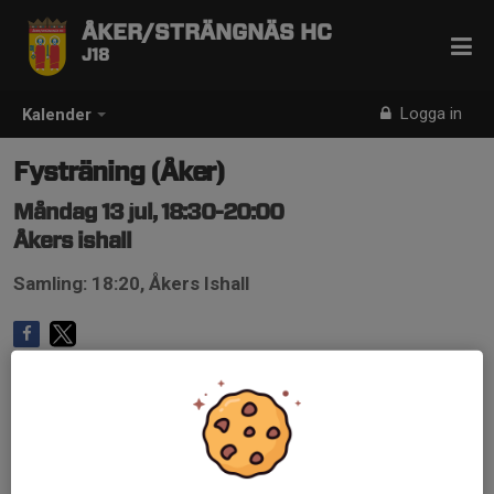
ÅKER/STRÄNGNÄS HC
J18
Logga in
Kalender
Fysträning (Åker)
Måndag 13 jul, 18:30-20:00
Åkers ishall
Samling: 18:20, Åkers Ishall