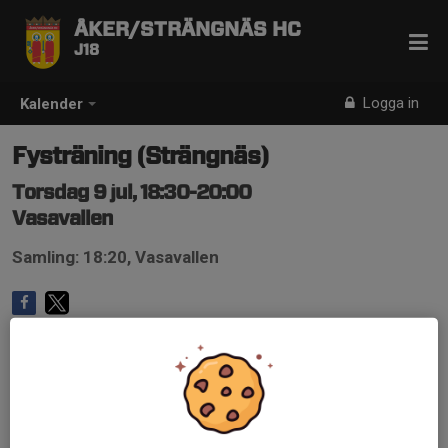
ÅKER/STRÄNGNÄS HC
J18
Logga in
Kalender
Fysträning (Strängnäs)
Torsdag 9 jul, 18:30-20:00
Vasavallen
Samling: 18:20, Vasavallen