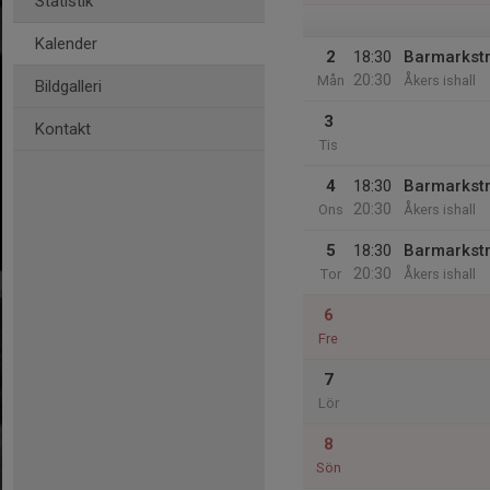
Statistik
Kalender
2
18:30
Barmarkst
20:30
Mån
Åkers ishall
Bildgalleri
3
Kontakt
Tis
4
18:30
Barmarkst
20:30
Ons
Åkers ishall
5
18:30
Barmarkst
20:30
Tor
Åkers ishall
6
Fre
7
Lör
8
Sön