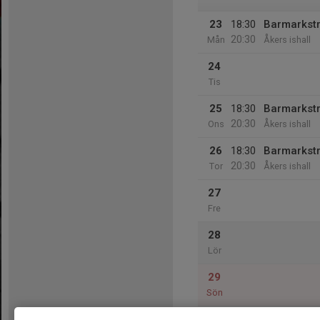
23
18:30
Barmarkst
20:30
Mån
Åkers ishall
24
Tis
25
18:30
Barmarkst
20:30
Ons
Åkers ishall
26
18:30
Barmarkst
20:30
Tor
Åkers ishall
27
Fre
28
Lör
29
Sön