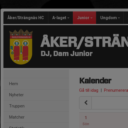
Åker/Strängnäs HC
A-laget
Junior
Ungdom
ÅKER/STRÄ
DJ, Dam Junior
Kalender
Hem
Gå till idag
|
Prenumerer
Nyheter
Truppen
Matcher
1
Sön