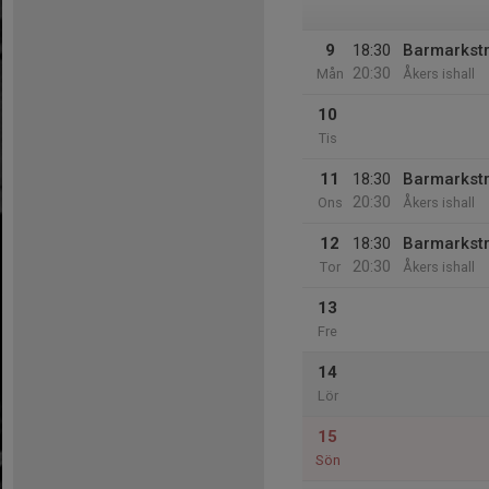
9
18:30
Barmarkst
20:30
Mån
Åkers ishall
10
Tis
11
18:30
Barmarkst
20:30
Ons
Åkers ishall
12
18:30
Barmarkst
20:30
Tor
Åkers ishall
13
Fre
14
Lör
15
Sön