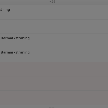
v.25
räning
 Barmarksträning
 Barmarksträning