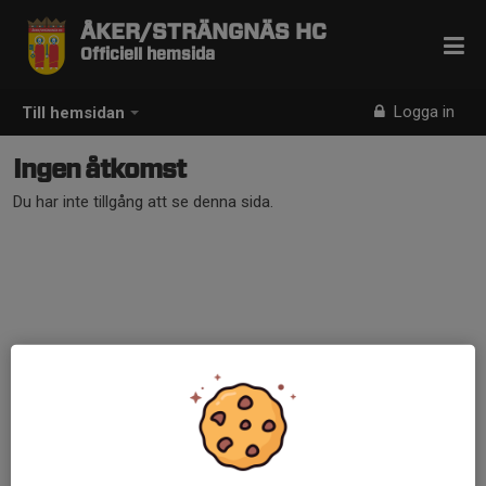
ÅKER/STRÄNGNÄS HC
Officiell hemsida
Logga in
Till hemsidan
Ingen åtkomst
Du har inte tillgång att se denna sida.