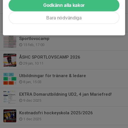
Ny klocka monteras denna vecka på Vasavallen
Godkänn alla kakor
10 mar, 09:12
Bara nödvändiga
NY ÅSHC/CCM KEPS!
3 mar, 09:54
Sportlovscamp
15 feb, 17:00
ÅSHC SPORTLOVSCAMP 2026
29 jan, 10:11
Utbildningar för tränare & ledare
8 jan, 15:03
EXTRA Domarutbildning UD2, 4 jan Mariefred!
9 dec 2025
Kostnadsfri hockeyskola 2025/2026
1 dec 2025