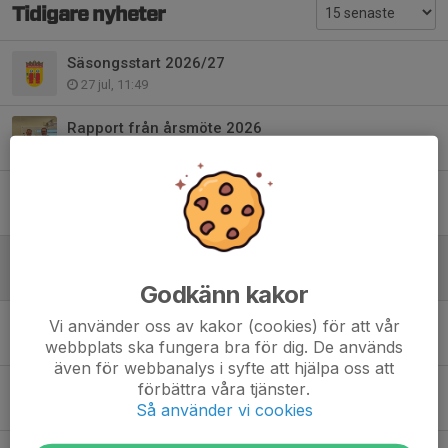
Tidigare nyheter
Säsongsstart 2026/27
27 jul, 11:49
Rapport från årsmöte 2026
29 jun, 16:39
Utbildningar, kika igenom utbud och boka.
26 jun, 09:43
ÅRSMÖTE 2026!
31 maj, 23:59
Godkänn kakor
Utbildning Första hjälpen 13/5 Hockeyspecial
Vi använder oss av kakor (cookies) för att vår
webbplats ska fungera bra för dig. De används
12 maj, 22:01
även för webbanalys i syfte att hjälpa oss att
förbättra våra tjänster.
Åker/Strängnäs intervjuer med våra ledare på Facebook
Så använder vi cookies
15 mar, 16:04