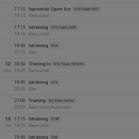
17:15
Ispremiär Open Ice
U10 Team 2017
18:15
Åkers Ishall
17:15
Isträning
U12 Team 2015
18:16
Åkers ishall
19:45
Isträning
U16
21:15
Åker
12
18:30
Träning Is
U15 Team 2012/13
19:30
Ons
Åkers ishall
19:45
Isträning
U16
20:45
Åker
21:00
Träning
DJ, Dam Junior
22:00
Åkers ishall, Bruksvallen
13
17:15
Isträning
U14F
18:15
Tor
Åkers ishall
19:45
Isträning
J18