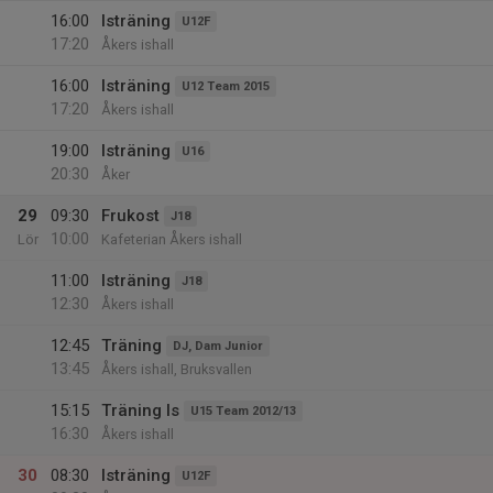
16:00
Isträning
U12F
17:20
Åkers ishall
16:00
Isträning
U12 Team 2015
17:20
Åkers ishall
19:00
Isträning
U16
20:30
Åker
29
09:30
Frukost
J18
10:00
Lör
Kafeterian Åkers ishall
11:00
Isträning
J18
12:30
Åkers ishall
12:45
Träning
DJ, Dam Junior
13:45
Åkers ishall, Bruksvallen
15:15
Träning Is
U15 Team 2012/13
16:30
Åkers ishall
30
08:30
Isträning
U12F