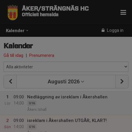
ÅKER/STRÄNGNÄS HC
Officiell hemsida
Logga in
Kalender
Kalender
Gå till idag
|
Prenumerera
Augusti 2026
1
09:00
Nedläggning av isreklam i Åkershallen
14:00
Lör
U16
Åkers Ishall
2
09:00
isreklam i Åkershallen UTGÅR, KLART!
14:00
Sön
U16