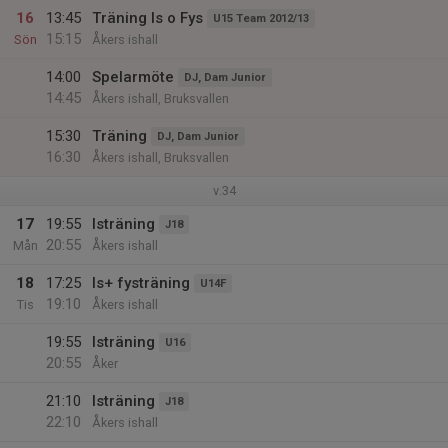
16
13:45
Träning Is o Fys
U15 Team 2012/13
15:15
Sön
Åkers ishall
14:00
Spelarmöte
DJ, Dam Junior
14:45
Åkers ishall, Bruksvallen
15:30
Träning
DJ, Dam Junior
16:30
Åkers ishall, Bruksvallen
v.34
17
19:55
Isträning
J18
20:55
Mån
Åkers ishall
18
17:25
Is+ fysträning
U14F
19:10
Tis
Åkers ishall
19:55
Isträning
U16
20:55
Åker
21:10
Isträning
J18
22:10
Åkers ishall