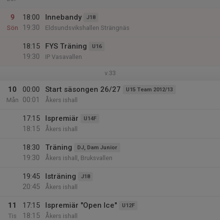
9
18:00
Innebandy
J18
19:30
Sön
Eldsundsvikshallen Strängnäs
18:15
FYS Träning
U16
19:30
IP Vasavallen
v.33
10
00:00
Start säsongen 26/27
U15 Team 2012/13
00:01
Mån
Åkers ishall
17:15
Ispremiär
U14F
18:15
Åkers ishall
18:30
Träning
DJ, Dam Junior
19:30
Åkers ishall, Bruksvallen
19:45
Isträning
J18
20:45
Åkers ishall
11
17:15
Ispremiär "Open Ice"
U12F
18:15
Tis
Åkers ishall