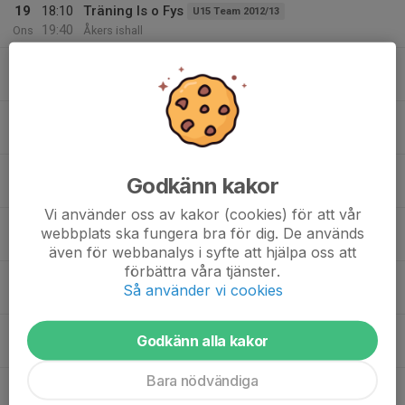
19
18:10
Träning Is o Fys
U15 Team 2012/13
19:40
Ons
Åkers ishall
19:55
Isträning
U16
20:55
Åker
21:10
Träning
DJ, Dam Junior
22:10
Åkers ishall, Bruksvallen
20
17:00
Isträning och teori
U14F
Godkänn kakor
19:10
Tor
Åkers ishall
Vi använder oss av kakor (cookies) för att vår
19:25
Träning Is o Fys
U15 Team 2012/13
webbplats ska fungera bra för dig. De används
20:55
Åkers ishall
även för webbanalys i syfte att hjälpa oss att
förbättra våra tjänster.
21:10
Isträning
J18
Så använder vi cookies
22:10
Åkers ishall
21
16:00
Isträning
U10 Team 2017
Godkänn alla kakor
17:20
Fre
Åkers Ishall
Bara nödvändiga
16:00
Isträning
U12F
17:20
Åkers ishall