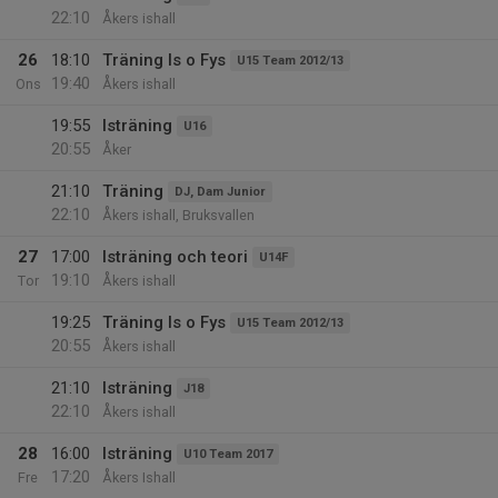
22:10
Åkers ishall
26
18:10
Träning Is o Fys
U15 Team 2012/13
19:40
Ons
Åkers ishall
19:55
Isträning
U16
20:55
Åker
21:10
Träning
DJ, Dam Junior
22:10
Åkers ishall, Bruksvallen
27
17:00
Isträning och teori
U14F
19:10
Tor
Åkers ishall
19:25
Träning Is o Fys
U15 Team 2012/13
20:55
Åkers ishall
21:10
Isträning
J18
22:10
Åkers ishall
28
16:00
Isträning
U10 Team 2017
17:20
Fre
Åkers Ishall