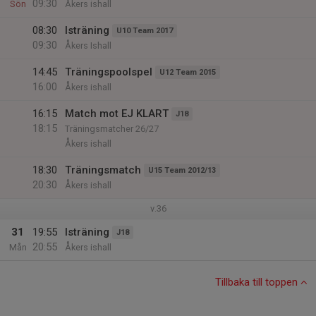
09:30
Sön
Åkers ishall
08:30
Isträning
U10 Team 2017
09:30
Åkers Ishall
14:45
Träningspoolspel
U12 Team 2015
16:00
Åkers ishall
16:15
Match mot EJ KLART
J18
18:15
Träningsmatcher 26/27
Åkers ishall
18:30
Träningsmatch
U15 Team 2012/13
20:30
Åkers ishall
v.36
31
19:55
Isträning
J18
20:55
Mån
Åkers ishall
Tillbaka till toppen