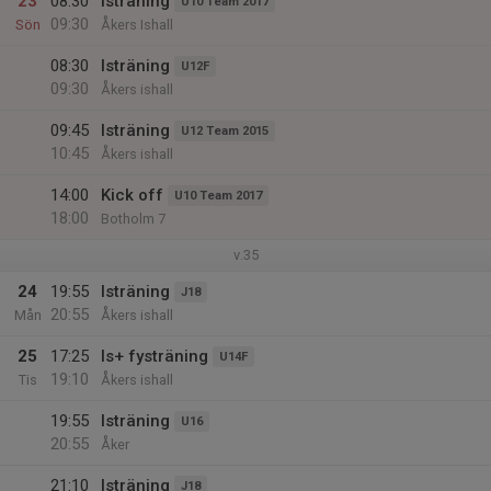
23
08:30
Isträning
U10 Team 2017
09:30
Sön
Åkers Ishall
08:30
Isträning
U12F
09:30
Åkers ishall
09:45
Isträning
U12 Team 2015
10:45
Åkers ishall
14:00
Kick off
U10 Team 2017
18:00
Botholm 7
v.35
24
19:55
Isträning
J18
20:55
Mån
Åkers ishall
25
17:25
Is+ fysträning
U14F
19:10
Tis
Åkers ishall
19:55
Isträning
U16
20:55
Åker
21:10
Isträning
J18