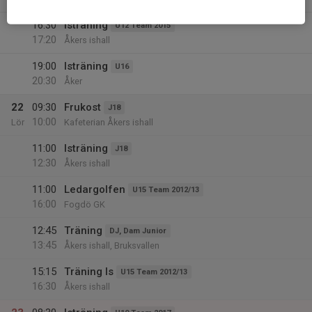
16:30
Isträning
U12 Team 2015
17:20
Åkers ishall
19:00
Isträning
U16
20:30
Åker
22
09:30
Frukost
J18
10:00
Lör
Kafeterian Åkers ishall
11:00
Isträning
J18
12:30
Åkers ishall
11:00
Ledargolfen
U15 Team 2012/13
16:00
Fogdö GK
12:45
Träning
DJ, Dam Junior
13:45
Åkers ishall, Bruksvallen
15:15
Träning Is
U15 Team 2012/13
16:30
Åkers ishall