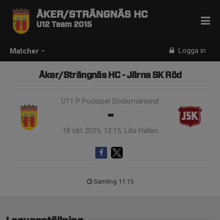
ÅKER/STRÄNGNÄS HC
U12 Team 2015
Logga in
Matcher
Åker/Strängnäs HC - Järna SK Röd
U11 P Poolspel Södermanland
-
18 okt 2025, 12:15, Lilla Hallen
Samling 11:15