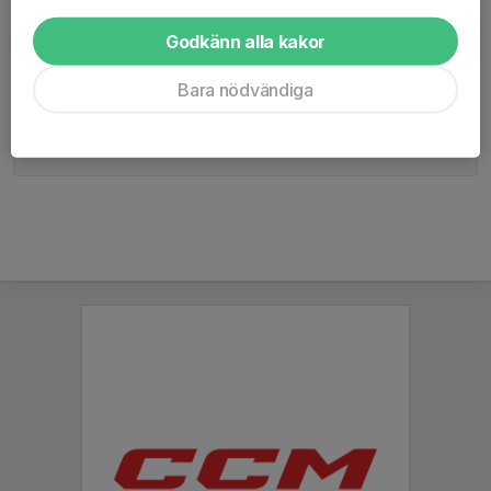
Tidigare klubbar
Åkers IF
Godkänn alla kakor
Bara nödvändiga
Spelade hockey i min ungdom, i Åkers IF. Har varit ledare i 
"ÅSHC Tjejlaget" sedan uppstarten säsongen 2015/2016.