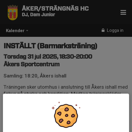
ÅKER/STRÄNGNÄS HC
DJ, Dam Junior
Logga in
Kalender
INSTÄLLT (Barmarksträning)
Torsdag 31 jul 2025, 18:30-20:00
Åkers Sportcentrum
Samling: 18:20, Åkers ishall
Träningen sker utomhus i anslutning till Åkers ishall med
fokus på styrka och kondition. Medtag träningskläder
och skor.