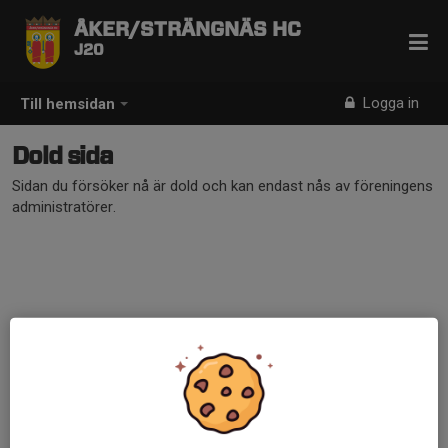
ÅKER/STRÄNGNÄS HC
J20
Logga in
Till hemsidan
Dold sida
Sidan du försöker nå är dold och kan endast nås av föreningens
administratörer.