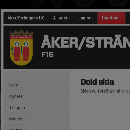
Åker/Strängnäs HC
A-laget
Junior
Ungdom
ÅKER/STRÄ
F16
Dold sida
Hem
Sidan du försöker nå är d
Nyheter
Truppen
Matcher