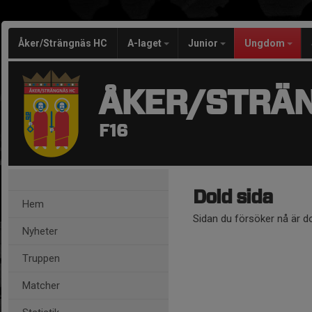
Åker/Strängnäs HC
A-laget
Junior
Ungdom
ÅKER/STRÄ
F16
Dold sida
Hem
Sidan du försöker nå är d
Nyheter
Truppen
Matcher